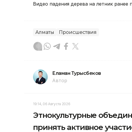
Видео падения дерева на летник ранее 
Алматы
Происшествия
Еламан Турысбеков
Автор
19:14, 06 Августа 2026
Этнокультурные объеди
принять активное участи