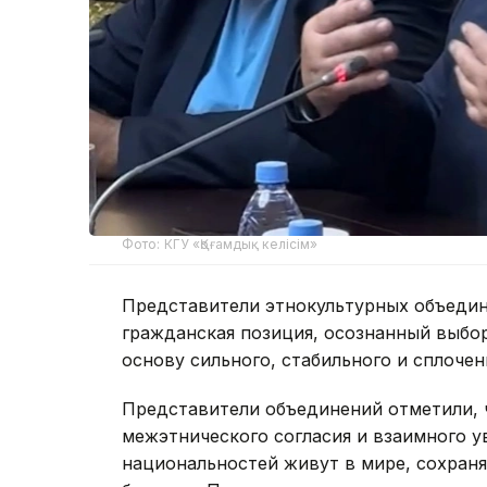
Фото: КГУ «Қоғамдық келісім»
Представители этнокультурных объедин
гражданская позиция, осознанный выбо
основу сильного, стабильного и сплочен
Представители объединений отметили, 
межэтнического согласия и взаимного у
национальностей живут в мире, сохран