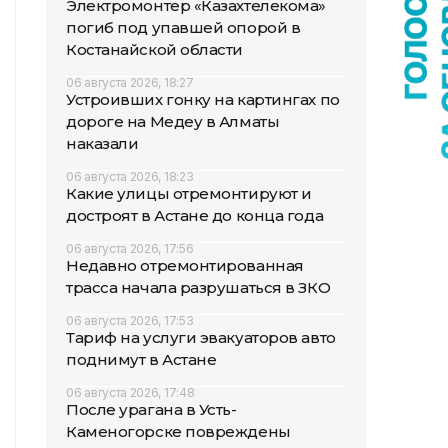
Электромонтер «Казахтелекома»
погиб под упавшей опорой в
Костанайской области
06 августа 2026, 18:27
Устроивших гонку на картингах по
дороге на Медеу в Алматы
наказали
06 августа 2026, 18:23
Какие улицы отремонтируют и
достроят в Астане до конца года
06 августа 2026, 17:56
Недавно отремонтированная
трасса начала разрушаться в ЗКО
06 августа 2026, 17:53
Тариф на услуги эвакуаторов авто
поднимут в Астане
06 августа 2026, 17:48
После урагана в Усть-
Каменогорске повреждены