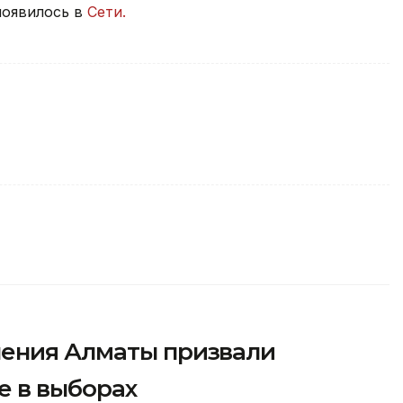
появилось в
Сети.
нения Алматы призвали
е в выборах