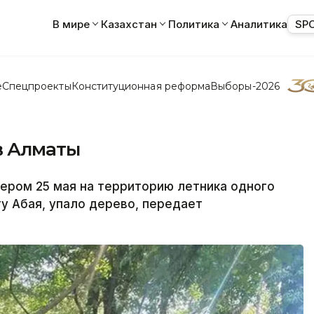
В мире
Казахстан
Политика
Аналитика
SP
е
Спецпроекты
Конституционная реформа
Выборы-2026
в Алматы
ром 25 мая на территорию летника одного
ту Абая, упало дерево, передает