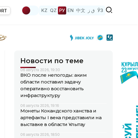
KZ
QZ
РУ
EN
中文
ق ز
ЎЗ
ORT
Новости по теме
06 августа 2026, 19:30
ВКО после непогоды: аким
области поставил задачу
оперативно восстановить
инфраструктуру
06 августа 2026, 19:16
Монеты Кокандского ханства и
артефакты I века представили на
выставке в области Ұлытау
06 августа 2026, 18:50