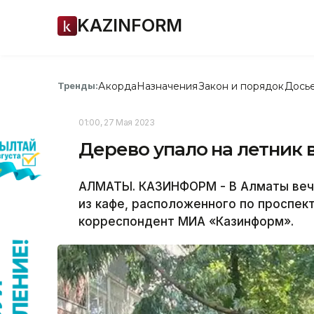
KAZINFORM
Акорда
Назначения
Закон и порядок
Дось
Тренды:
01:00, 27 Мая 2023
Дерево упало на летник 
АЛМАТЫ. КАЗИНФОРМ - В Алматы вече
из кафе, расположенного по проспек
корреспондент МИА «Казинформ».