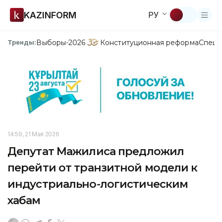
KAZINFORM
РУ
Выборы-2026
Конституционная реформа
Спецп
Тренды:
14:59, 21 Мая 2026
Депутат Мажилиса предложил
перейти от транзитной модели к
индустриально-логистическим
хабам