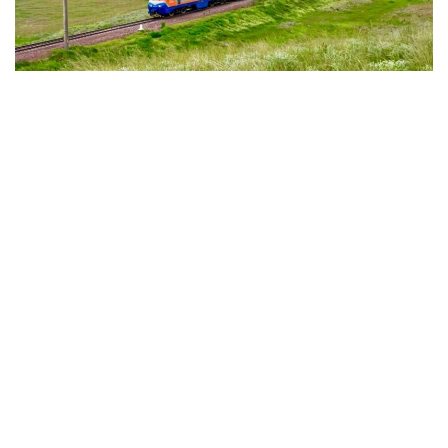
Фото: KТЖ
Рост перевозок: почти 320 млн тонн грузов
и положительная динамика
Объемы грузовых перевозок по железной дороге
в Казахстане продолжают расти, увеличивая роль
транзита и нагрузку на инфраструктуру. В
официальном ответе на запрос агентства
Kazinform в НК «Қазақстан темір жолы» рассказали,
сможет ли железнодорожная система справиться
с такими объемами.
— По итогам 2025 года объем перевозок
грузов железнодорожным транспортом