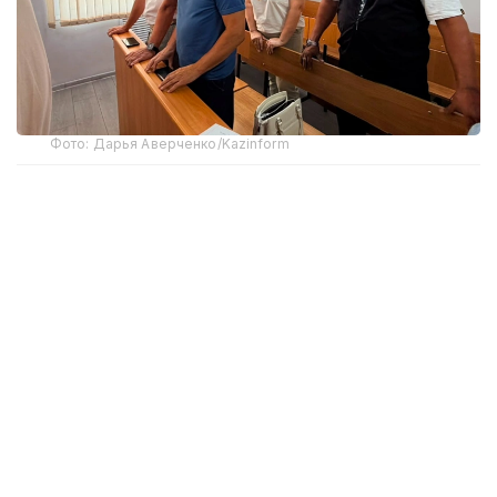
Фото: Дарья Аверченко/Kazinform
Трагедия произошла в декабре 2023 года, когда,
по предварительной причине, в здании
автосервиса в Костанае произошел хлопок
газовоздушной смеси. Из-под обломков
вытащили шесть человек, троих из них спасти не
удалось.
По версии обвинения, собственник автомобиля
Алексей Бурдинский допустил эксплуатацию
«Газели» с газобаллонным оборудованием,
не обеспечив обязательную проверку его
безопасности и оформление внесенных