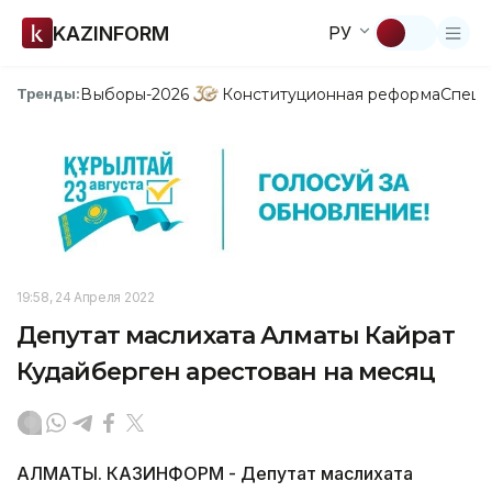
KAZINFORM
РУ
Выборы-2026
Конституционная реформа
Спецп
Тренды:
19:58, 24 Апреля 2022
Депутат маслихата Алматы Кайрат
Кудайберген арестован на месяц
АЛМАТЫ. КАЗИНФОРМ - Депутат маслихата