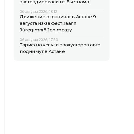
экстрадировали из Вьетнама
06 августа 2026, 18:12
Движение ограничат в Астане 9
августа из-за фестиваля
Jüregımnıñ Jenımpazy
06 августа 2026, 17:53
Тариф на услуги эвакуаторов авто
поднимут в Астане