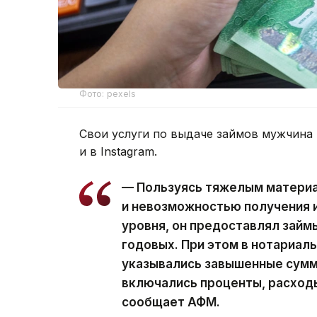
Фото: pexels
Свои услуги по выдаче займов мужчина 
и в Instagram.
— Пользуясь тяжелым матери
и невозможностью получения и
уровня, он предоставлял займ
годовых. При этом в нотариал
указывались завышенные суммы
включались проценты, расход
сообщает АФМ.