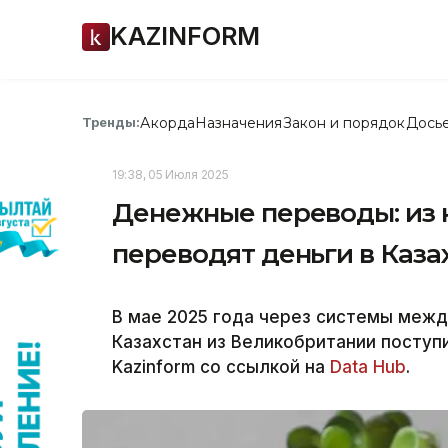
KAZINFORM
Акорда
Назначения
Закон и порядок
Дось
Тренды:
19:38, 05 Июля 2025
Денежные переводы: из к
переводят деньги в Каза
В мае 2025 года через системы меж
Казахстан из Великобритании поступи
Kazinform со ссылкой на
Data Hub
.