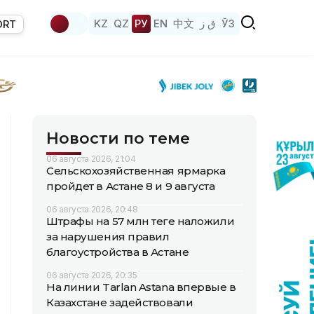
KZ
QZ
РУ
EN
中文
ق ز
ЎЗ
ORT
Новости по теме
06 августа 2026, 21:04
Сельскохозяйственная ярмарка
пройдет в Астане 8 и 9 августа
06 августа 2026, 20:48
Штрафы на 57 млн теңге наложили
за нарушения правил
благоустройства в Астане
06 августа 2026, 20:35
На линии Tarlan Astana впервые в
Казахстане задействовали