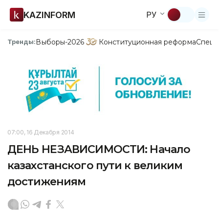
KAZINFORM
РУ
Выборы-2026
Конституционная реформа
Спецп
Тренды:
07:00, 16 Декабря 2014
ДЕНЬ НЕЗАВИСИМОСТИ: Начало
казахстанского пути к великим
достижениям