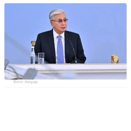
Фото: Акорда
- Я обострил тему миграции, которая
влечет за собой очень много проблем на
примере Астаны. 400 тысяч человек,
жителей Астаны, остались неучтенными. И
акимат вынужден работать с этими