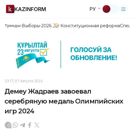
KAZINFORM
РУ
Выборы-2026
Конституционная реформа
Спецп
Тренды:
23:17, 07 Августа 2024
Демеу Жадраев завоевал
серебряную медаль Олимпийских
игр 2024