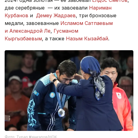
2024: одна золотая — ее завоевал
Елдос Сметов
,
две серебряные — их завоевали
Нариман
Курбанов
и
Демеу Жадраев
, три бронзовые
медали, завоеванные
Исламом Сатпаевым
и Александрой Ле
,
Гусманом
Кыргызбаевым
, а также
Назым Кызайбай
.
Фото: Тұрар Қазанғапов/НОК