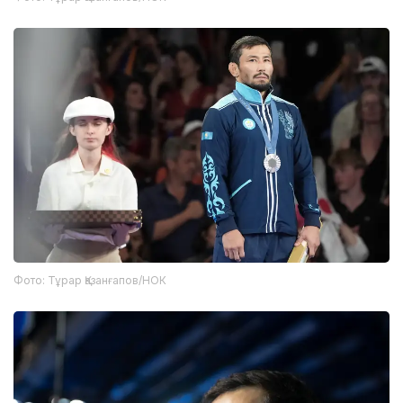
Фото: Тұрар Қазанғапов/НОК