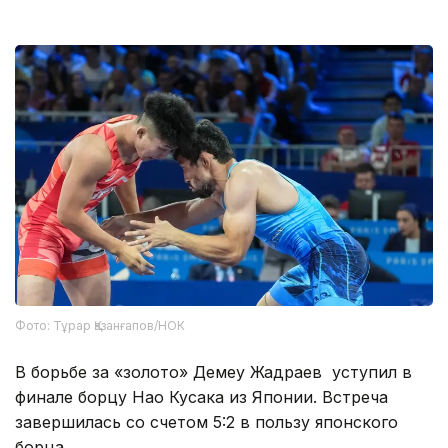
Фото: Тұрар Қазанғапов/НОК
В борьбе за «золото» Демеу Жадраев уступил в
финале борцу Нао Кусака из Японии. Встреча
завершилась со счетом 5:2 в пользу японского
борца.