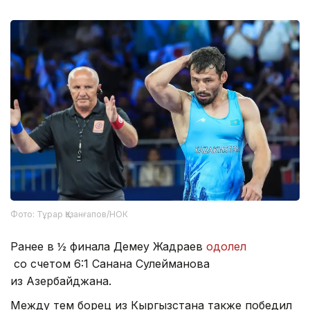
Фото: Тұрар Қазанғапов/НОК
Ранее в ½ финала Демеу Жадраев
одолел
со счетом 6:1 Санана Сулейманова
из Азербайджана.
Между тем борец из Кыргызстана также победил