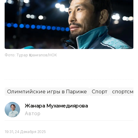
Фото: Тұрар Қазанғапов/НОК
Олимпийские игры в Париже
Спорт
спортсме
Жанара Мухамедиярова
Автор
19:31, 24 Декабря 2025