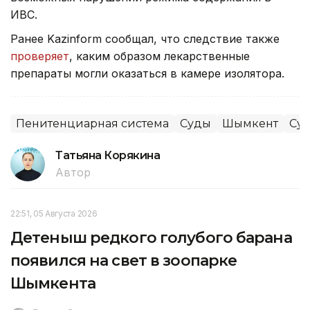
ИВС.
Ранее Kazinform сообщал, что следствие также
проверяет
, каким образом лекарственные
препараты могли оказаться в камере изолятора.
Пенитенциарная система
Суды
Шымкент
Су
Татьяна Корякина
Автор
22:51, 05 Августа 2026
Детеныш редкого голубого барана
появился на свет в зоопарке
Шымкента