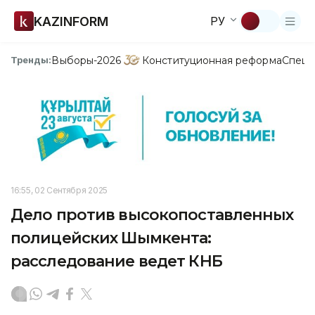
KAZINFORM
РУ
Выборы-2026
Конституционная реформа
Спецп
Тренды:
16:55, 02 Сентября 2025
Дело против высокопоставленных
полицейских Шымкента:
расследование ведет КНБ