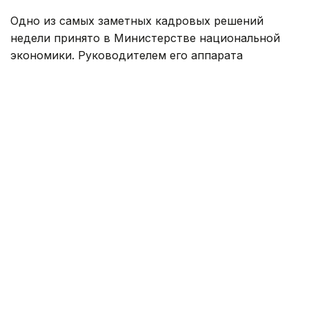
Одно из самых заметных кадровых решений
недели принято в Министерстве национальной
экономики. Руководителем его аппарата
назначен
Аскар Биахметов
. Уроженец
Актюбинской области начинал карьеру
в финансовых и налоговых органах, затем
возглавлял департамент казначейства
по Акмолинской области. В разные годы работал
в Конституционном Совете, Министерстве
национальной экономики, Канцелярии Премьер-
министра и Аппарате Правительства, был
заместителем акима Актюбинской области.
В 2024–2025 годах Биахметов занимал должность
вице-министра труда и социальной защиты
населения, а до нынешнего назначения был
советником министра национальной экономики.
В Комитете геологии новую должность получил