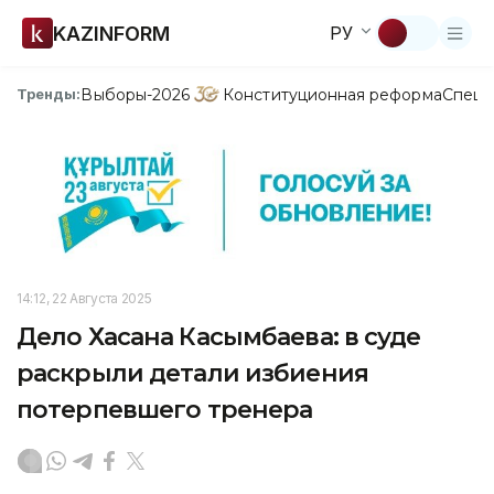
KAZINFORM
РУ
Выборы-2026
Конституционная реформа
Спецп
Тренды:
14:12, 22 Августа 2025
Дело Хасана Касымбаева: в суде
раскрыли детали избиения
потерпевшего тренера