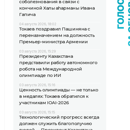
соболезнования в связи с
кончиной Халық қаһарманы Ивана
Гапича
04 августа 2026, 18:02
Токаев поздравил Пашиняна с
переназначением на должность
Премьер-министра Армении
03 августа 2026, 15:29
Президенту Казахстана
представили работу автономного
робота на Международной
олимпиаде по ИИ
03 августа 2026, 15:16
Ценность олимпиады — не только
в медалях: Токаев обратился к
участникам IOAI-2026
03 августа 2026, 15:15
Технологический прогресс всегда
должен служить благополучию
людей — Президент Казахстана