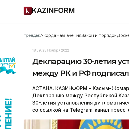
KAZINFORM
Акорда
Назначения
Закон и порядок
Дось
Тренды:
18:59, 28 Ноября 2022
Декларацию 30-летия у
между РК и РФ подписал
АСТАНА. КАЗИНФОРМ – Касым-Жомарт
Декларацию между Республикой Каза
30-летия установления дипломатиче
со ссылкой на Telegram-канал пресс