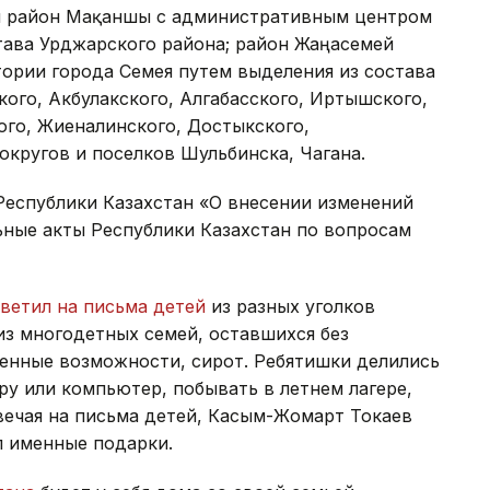
ан район Мақаншы с административным центром
тава Урджарского района; район Жаңасемей
ории города Семея путем выделения из состава
кого, Акбулакского, Алгабасского, Иртышского,
ого, Жиеналинского, Достыкского,
 округов и поселков Шульбинска, Чагана.
еспублики Казахстан «О внесении изменений
ьные акты Республики Казахстан по вопросам
ветил на письма детей
из разных уголков
 из многодетных семей, оставшихся без
енные возможности, сирот. Ребятишки делились
у или компьютер, побывать в летнем лагере,
вечая на письма детей, Касым-Жомарт Токаев
л именные подарки.