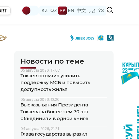
KZ
QZ
РУ
EN
中文
ق ز
ЎЗ
ORT
Новости по теме
05 августа 2026, 17:07
Токаев поручил усилить
поддержку МСБ и повысить
доступность жилья
05 августа 2026, 12:20
Высказывания Президента
Токаева за более чем 30 лет
объединили в одной книге
04 августа 2026, 21:21
Глава государства выразил