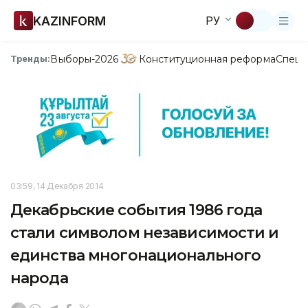
KAZINFORM
РУ
Выборы-2026
Конституционная реформа
Спецп
Тренды:
03:59, 14 Декабря 2014
Декабрьские события 1986 года
стали символом независимости и
единства многонационального
народа