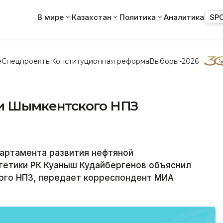
В мире
Казахстан
Политика
Аналитика
SP
е
Спецпроекты
Конституционная реформа
Выборы-2026
и Шымкентского НПЗ
артамента развития нефтяной
етики РК Куаныш Кудайбергенов объяснил
ого НПЗ, передает корреспондент МИА