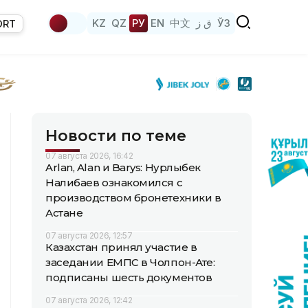
KZ
QZ
РУ
EN
中文
ق ز
ЎЗ
ORT
Новости по теме
07 августа 2026, 16:42
Arlan, Alan и Barys: Нурлыбек
Налибаев ознакомился с
производством бронетехники в
Астане
07 августа 2026, 12:57
Казахстан принял участие в
заседании ЕМПС в Чолпон-Ате:
подписаны шесть документов
07 августа 2026, 12:42