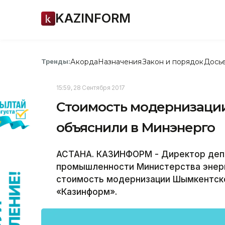
KAZINFORM
Акорда
Назначения
Закон и порядок
Дось
Тренды:
15:59, 28 Сентября 2017
Cтоимость модернизаци
объяснили в Минэнерго
АСТАНА. КАЗИНФОРМ - Директор деп
промышленности Министерства энерг
стоимость модернизации Шымкентск
«Казинформ».