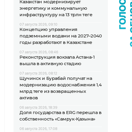
Казахстан модернизирует
энергетику и коммунальную
инфраструктуру на 13 трлн теңге
07 августа 2026, 09:10
Концепцию управления
подземными водами на 2027–2040
годы разработают в Казахстане
07 августа 2026, 08:46
Реконструкция вокзала Астана-1
вышла в активную стадию
07 августа 2026, 08:12
Щучинск и Бурабай получат на
модернизацию водоснабжения 1,4
млрд теңге из возвращенных
активов
06 августа 2026, 18:39
Доля государства в ERG перешла в
собственность «Самрук-Қазына»
06 августа 2026, 17:08