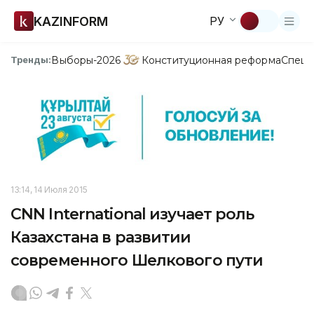
KAZINFORM
РУ
Выборы-2026
Конституционная реформа
Спецп
Тренды:
13:14, 14 Июля 2015
CNN International изучает роль
Казахстана в развитии
современного Шелкового пути