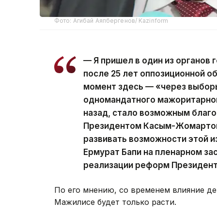
Фото: Агибай Аяпбергенов/ Kazinform
— Я пришел в один из органов
после 25 лет оппозиционной 
момент здесь — «через выбор
одномандатного мажоритарног
назад, стало возможным благ
Президентом Касым-Жомарто
развивать возможности этой и
Ермурат Бапи на пленарном з
реализации реформ Президент
По его мнению, со временем влияние де
Мажилисе будет только расти.