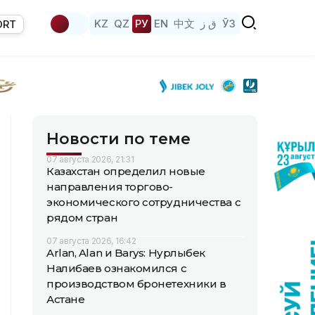
KZ
QZ
РУ
EN
中文
ق ز
ЎЗ
ORT
Новости по теме
07 августа 2026, 21:31
Казахстан определил новые
направления торгово-
экономического сотрудничества с
рядом стран
07 августа 2026, 16:42
Arlan, Alan и Barys: Нурлыбек
Налибаев ознакомился с
производством бронетехники в
Астане