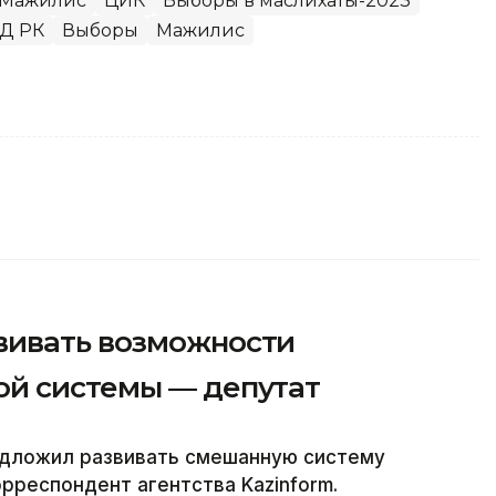
 Мажилис
ЦИК
Выборы в маслихаты-2023
Д РК
Выборы
Мажилис
вивать возможности
й системы — депутат
едложил развивать смешанную систему
рреспондент агентства Kazinform.