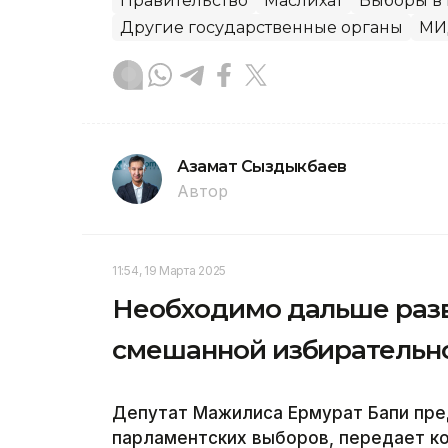
Правительство
Маслихат
Выборы в
Другие государственные органы
МИ
Азамат Сыздыкбаев
Автор
11:54, 19 Марта 2025
Необходимо дальше раз
смешанной избирательно
Депутат Мажилиса Ермурат Бапи пр
парламентских выборов, передает ко