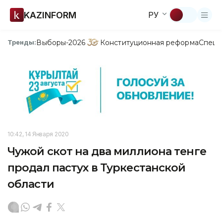
KAZINFORM
РУ
Выборы-2026
Конституционная реформа
Спецп
Тренды:
10:42, 14 Января 2020
Чужой скот на два миллиона тенге
продал пастух в Туркестанской
области