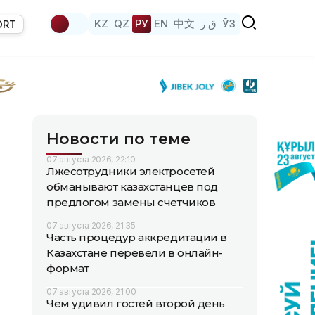
KZ
QZ
РУ
EN
中文
ق ز
ЎЗ
ORT
Новости по теме
07 августа 2026, 22:10
Лжесотрудники электросетей
обманывают казахстанцев под
предлогом замены счетчиков
07 августа 2026, 21:35
Часть процедур аккредитации в
Казахстане перевели в онлайн-
формат
07 августа 2026, 21:00
Чем удивил гостей второй день