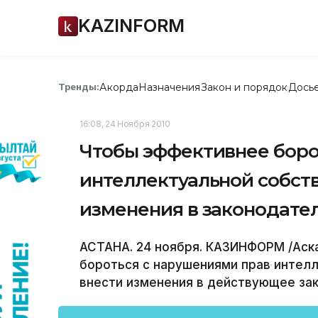
KAZINFORM
Акорда
Назначения
Закон и порядок
Дось
Тренды:
16:08, 24 Ноября 2010
Чтобы эффективнее боро
интеллектуальной собств
изменения в законодател
АСТАНА. 24 ноября. КАЗИНФОРМ /Аска
бороться с нарушениями прав интел
внести изменения в действующее за