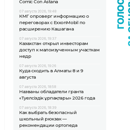
Comic Con Astana
07 августа 2026, 19:48
КМГ опроверг информацию о
переговорах с ExxonMobil по
расширению Кашагана
07 августа 2026, 19:37
Казахстан открыл инвесторам
доступ к малоизученным участкам
недр
07 августа 2026, 19:26
Куда сходить в Алматы 8 и 9
августа
07 августа 2026, 18:58
Названы обладатели гранта
«Тәуелсіздік ұрпақтары» 2026 года
07 августа 2026, 18:39
Как выбрать безопасный
школьный рюкзак —
рекомендации ортопеда