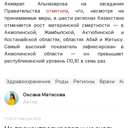
Акмарал Альназарова на заседании
Правительства
отметила
, что, несмотря на
принимаемые меры, в шести регионах Казахстана
отмечается рост материнской смертности — в
Акмолинской, Жамбылской, Актюбинской и
Костанайской областях, областях Абай и Жетысу.
Самый высокий показатель зафиксирован в
Акмолинской области — он превышает
республиканский уровень (10,8) в семь раз.
Здравоохранение
Роды
Регионы
Врачи
Ко
Оксана Матасова
Автор
17:58, 07 Августа 2026