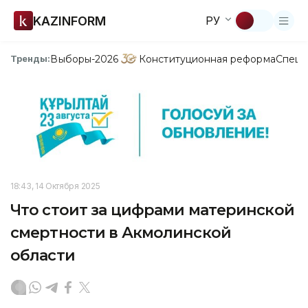
KAZINFORM
РУ
Выборы-2026
Конституционная реформа
Спецп
Тренды:
18:43, 14 Октября 2025
Что стоит за цифрами материнской
смертности в Акмолинской
области