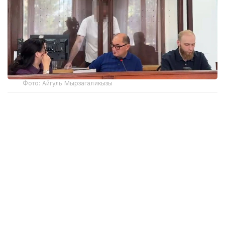
Фото: Айгуль Мырзагаликызы
Дело рассматривает судья Бурабайского
районного суда Асель Ильясова.
На скамье подсудимых находятся арендатор
кафе, директор автогазозаправочной станции
и доставщик газа. Арендатор обвиняется по ч. 3
ст. 292 УК РК — в нарушении требований
пожарной безопасности, повлекшем
по неосторожности тяжкие последствия и гибель
более двух человек. Директору АГЗС