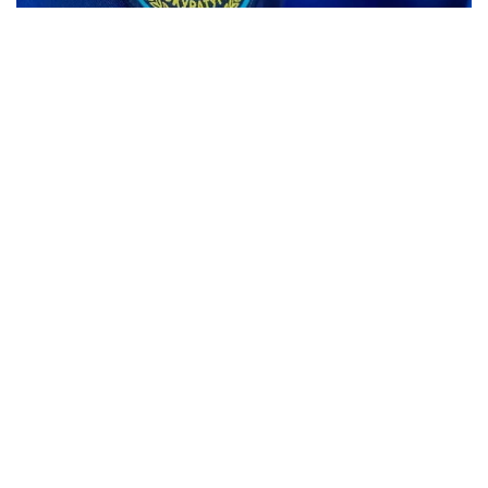
Фото: Максат Шагырбаев/ Kazinform
Стоимость инвестиционного проекта составляет
1,3 млрд теңге. После ввода предприятия в
эксплуатацию планируется запустить
производственную линию мощностью до шести
тысяч бутылок в час и создать новые рабочие
места.
В ходе проверки установлено, что
при заключении договора на опреснение воды
коммунальное предприятие потребовало
от инвестора документы, не предусмотренные
законодательством. Это привело к затягиванию
процедуры и создало препятствия для реализации
проекта.