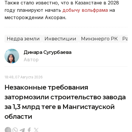
Также стало известно, что в Казахстане в 2028
году планируют начать
добычу вольфрама
на
месторождении Аксоран.
Недра земли
Инвестиции
Минэнерго РК
Раз
Динара Сугурбаева
Автор
18:48, 07 Августа 2026
Незаконные требования
затормозили строительство завода
за 1,3 млрд теңге в Мангистауской
области