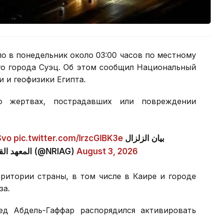
о в понедельник около 03:00 часов по местному
ого города Суэц. Об этом сообщил Национальный
 и геофизики Египта.
о жертвах, пострадавших или повреждении
Svo
pic.twitter.com/lrzcGlBK3e
بيان الزلزال
— المعهد القومي للبحوث الفلكية — مرصد حلوان (@NRIAG)
August 3, 2026
ритории страны, в том числе в Каире и городе
за.
ед Абдель-Гаффар распорядился активировать