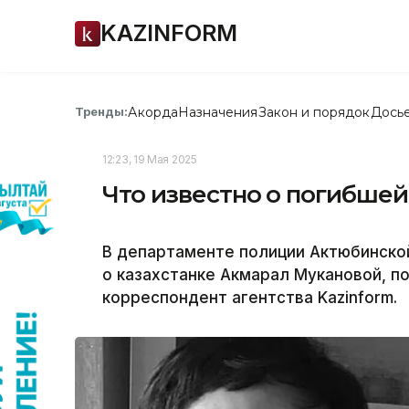
KAZINFORM
Акорда
Назначения
Закон и порядок
Дось
Тренды:
12:23, 19 Мая 2025
Что известно о погибшей
В департаменте полиции Актюбинско
о казахстанке Акмарал Мукановой, по
корреспондент агентства Kazinform.