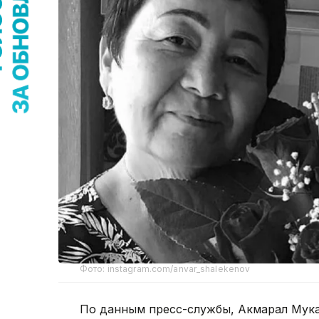
Фото: instagram.com/anvar_shalekenov
По данным пресс-службы, Акмарал Мука