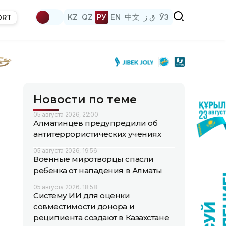
KZ
QZ
РУ
EN
中文
ق ز
ЎЗ
ORT
Новости по теме
05 августа 2026, 22:00
Алматинцев предупредили об
антитеррористических учениях
05 августа 2026, 19:56
Военные миротворцы спасли
ребенка от нападения в Алматы
05 августа 2026, 18:58
Систему ИИ для оценки
совместимости донора и
реципиента создают в Казахстане