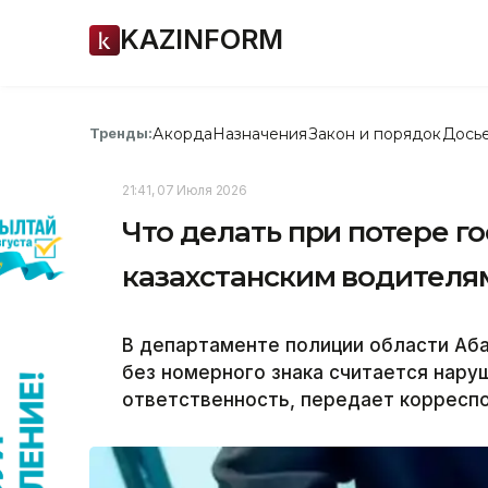
KAZINFORM
Акорда
Назначения
Закон и порядок
Дось
Тренды:
21:41, 07 Июля 2026
Что делать при потере г
казахстанским водителя
В департаменте полиции области Аба
без номерного знака считается нар
ответственность, передает корреспо