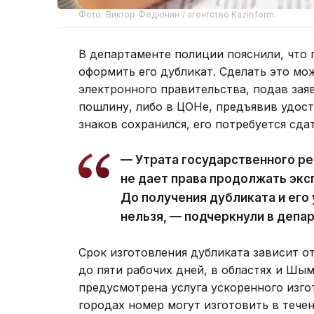
Фото: Виктор Федюнин / агентство Kazinform.
В департаменте полиции пояснили, что
оформить его дубликат. Сделать это мо
электронного правительства, подав зая
пошлину, либо в ЦОНе, предъявив удост
знаков сохранился, его потребуется сда
— Утрата государственного ре
не дает права продолжать экс
До получения дубликата и его
нельзя, — подчеркнули в депа
Срок изготовления дубликата зависит от
до пяти рабочих дней, в областях и Шым
предусмотрена услуга ускоренного изго
городах номер могут изготовить в течен