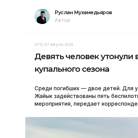
Руслан Мухамедьяров
Автор
01:12, 07 Августа 2026
Девять человек утонули 
купального сезона
Среди погибших — двое детей. Для у
Жайык задействованы пять беспилот
мероприятия, передает корреспонден