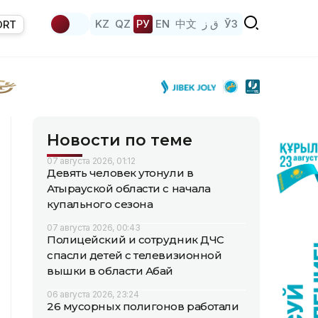
KZ
QZ
РУ
EN
中文
ق ز
ЎЗ
ORT
Новости по теме
07 августа 2026, 01:12
Девять человек утонули в
Атырауской области с начала
купального сезона
07 августа 2026, 00:43
Полицейский и сотрудник ДЧС
спасли детей с телевизионной
вышки в области Абай
06 августа 2026, 23:24
26 мусорных полигонов работали