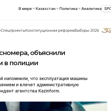
В мире
Казахстан
Политика
Аналитика
SP
е
Спецпроекты
Конституционная реформа
Выборы-2026
осномера, объяснили
м в полиции
й напомнили, что эксплуатация машины
ушением и влечет административную
ндент агентства Kazinform.