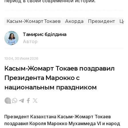
период в своей современной истории.
Касым-Жомарт Токаев
Акорда
Президент
Цен
Тамирис Әбділдина
Автор
10:04, 30 Июля 2026
Касым-Жомарт Токаев поздравил
Президента Марокко с
национальным праздником
Президент Казахстана Касым-Жомарт Токаев
поздравил Короля Марокко Мухаммеда VI и народ