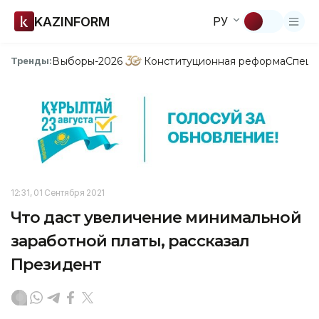
KAZINFORM
РУ
Выборы-2026
Конституционная реформа
Спецп
Тренды:
12:31, 01 Сентября 2021
Что даст увеличение минимальной
заработной платы, рассказал
Президент