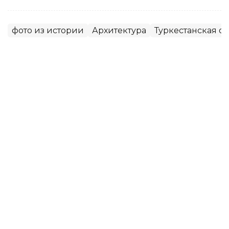
фото из истории
Архитектура
Туркестанская об
Динара Жусупбекова
Автор
12:10, 05 Августа 2026
Мавзолею Узбекали Жанибекова
возвращают исторический облик
Реставрация мавзолея Узбекали Джанибекова
продолжается в Отрарском районе Туркестанской
области. Работы проводят специалисты РГП
«Казреставрация», сообщает Министерство