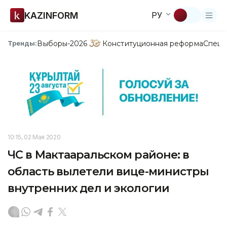
KAZINFORM
РУ
Выборы-2026
Конституционная реформа
Спецп
Тренды:
10:15, 02 Мая 2020
ЧС в Мактааральском районе: в
область вылетели вице-министры
внутренних дел и экологии