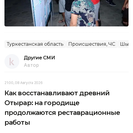
Туркестанская область
Происшествия, ЧС
Шым
Другие СМИ
Автор
21:00, 08 Августа 2026
Как восстанавливают древний
Отырар: на городище
продолжаются реставрационные
работы