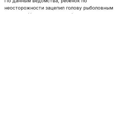
По данным ведомства, ребёнок по
неосторожности зацепил голову рыболовным
крючком. Находившиеся поблизости спасатели,
дежурившие на модульной капсуле, оперативно
оказали пострадавшему первую помощь до
прибытия бригады скорой медицинской помощи.