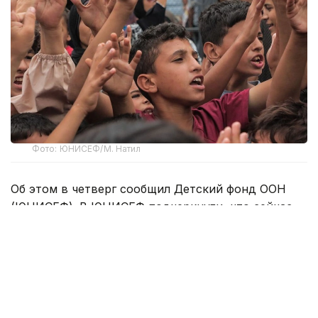
Фото: ЮНИСЕФ/М. Натил
Об этом в четверг сообщил Детский фонд ООН
(ЮНИСЕФ). В ЮНИСЕФ подчеркнули, что сейчас
семьи вынуждены ютиться приблизительно
на одной трети территории сектора — среди
разрушенных зданий и завалов.
— Перемирие, при котором в среднем
каждый день гибнет один ребенок,