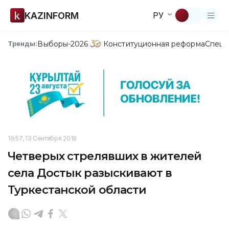
KAZINFORM
РУ
Выборы-2026
Конституционная реформа
Спецп
Тренды:
19:57, 13 Сентября 2018
Четверых стрелявших в жителей
села Достык разыскивают в
Туркестанской области