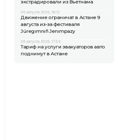
экстрадировали из Вьетнама
06 августа 2026, 18:12
Движение ограничат в Астане 9
августа из-за фестиваля
Jüregımnıñ Jenımpazy
06 августа 2026, 17:53
Тариф на услуги эвакуаторов авто
поднимут в Астане