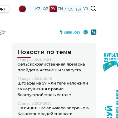
KZ
QZ
РУ
EN
中文
ق ز
ЎЗ
ORT
Новости по теме
06 августа 2026, 21:04
Сельскохозяйственная ярмарка
пройдет в Астане 8 и 9 августа
06 августа 2026, 20:48
Штрафы на 57 млн теңге наложили
за нарушения правил
благоустройства в Астане
06 августа 2026, 20:35
На линии Tarlan Astana впервые в
Казахстане задействовали