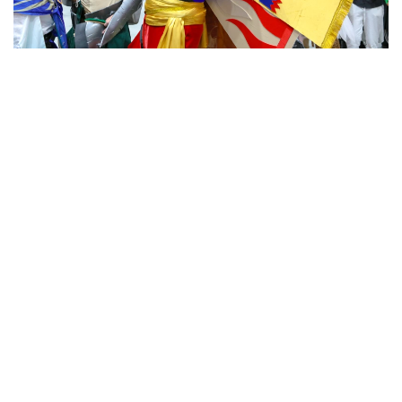
Фото: Виктор Федюнин/ Kazinform
После рекордного старта фестиваль продолжил
набирать обороты. Напомним, в первый день
Comic Con Astana
посетили
около 16 тысяч
человек. Во второй день поток гостей оказался
еще больше: с самого утра у входов и внутри
площадок было многолюдно, а программа
продолжала собирать поклонников комиксов, игр,
кино и аниме.
Несмотря на большое количество посетителей,
фестиваль сохранял свою динамику. Люди
перемещались между сценами, тематическими
зонами и выставочными площадками,
останавливались у стендов, рассматривали