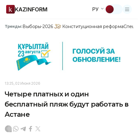
KAZINFORM
РУ
Выборы-2026
Конституционная реформа
Спецп
Тренды:
13:25, 02 Июня 2026
Четыре платных и один
бесплатный пляж будут работать в
Астане