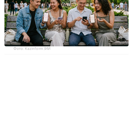
Фото: Kazinform /ИИ
Компания DATAmetrics публикует социологические
данные, характеризующие социальное
самочувствие населения: оценки собственной
жизни, изменения материального положения
семьи и ожидания относительно будущего. Эти
данные выявлены в результате социологического
исследования, проведенного с 13 июня по 2 июля
2026 года по заказу Казахстанского института
стратегических исследований при Президенте РК.