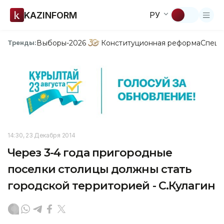
KAZINFORM
РУ
Выборы-2026
Конституционная реформа
Спецп
Тренды:
14:30, 23 Декабря 2014
Через 3-4 года пригородные
поселки столицы должны стать
городской территорией - С.Кулагин