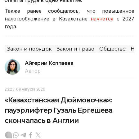
Также ранее сообщалось, что повышенное
налогообложение в Казахстане
начнется
с 2027
года.
Закон и порядок
Закон и право
Общество
На
Айгерим Коппаева
Автор
23:23, 09 Августа 2026
«Казахстанская Дюймовочка»:
пауэрлифтер Гузаль Ергешева
скончалась в Англии