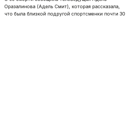
Оразалинова (Адель Смит), которая рассказала,
что была близкой подругой спортсменки почти 30
лет.
По ее словам, приступ произошел ночью во время
сна. Накануне Ергешева провела время с
родственниками мужа, а затем встретилась с
подругой и рассказывала ей, как хорошо прошел
день.
— Она ушла полная любви, любимая,
нужная, реализованная, яркая,
наполненная планами и невероятно
дружелюбная, — написала Адель
Оразалинова.
Сейчас семья Гузаль Ергешевой занимается
организацией возвращения тела спортсменки в
Казахстан для похорон. Адель Оразалинова