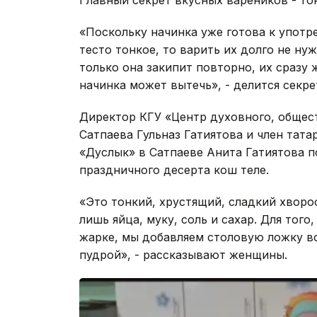
Главный секрет вкусных вареников - тон
«Поскольку начинка уже готова к употре
тесто тонкое, то варить их долго не ну
только она закипит повторно, их сразу 
начинка может вытечь», - делится секр
Директор КГУ «Центр духовного, общес
Сатпаева Гульназ Гатиятова и член тат
«Дуслык» в Сатпаеве Анита Гатиятова 
праздничного десерта кош теле.
«Это тонкий, хрустящий, сладкий хворо
лишь яйца, муку, соль и сахар. Для тог
жарке, мы добавляем столовую ложку в
пудрой», - рассказывают женщины.