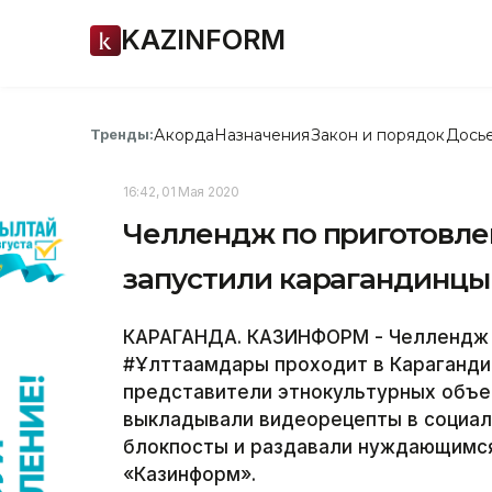
KAZINFORM
Акорда
Назначения
Закон и порядок
Дось
Тренды:
16:42, 01 Мая 2020
Челлендж по приготовл
запустили карагандинцы
КАРАГАНДА. КАЗИНФОРМ - Челлендж 
#Ұлттағамдары проходит в Караганди
представители этнокультурных объе
выкладывали видеорецепты в социаль
блокпосты и раздавали нуждающимс
«Казинформ».