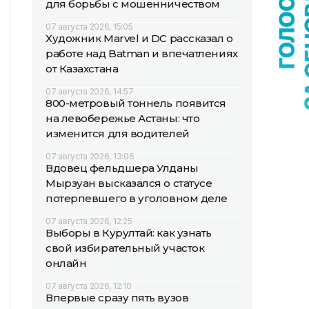
для борьбы с мошенничеством
07 августа 2026, 15:05
Художник Marvel и DC рассказал о
работе над Batman и впечатлениях
от Казахстана
07 августа 2026, 14:57
800-метровый тоннель появится
на левобережье Астаны: что
изменится для водителей
07 августа 2026, 13:06
Вдовец фельдшера Улданы
Мырзуан высказался о статусе
потерпевшего в уголовном деле
07 августа 2026, 12:25
Выборы в Курултай: как узнать
свой избирательный участок
онлайн
07 августа 2026, 12:10
Впервые сразу пять вузов