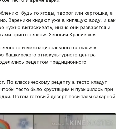
кое тесто и время варки.
блению, будь то ягоды, творог или картошка, а
жно. Вареники кидают уже в кипящую воду, и как
же нужно вытаскивать, иначе они разварятся и
етами приготовления Зеновия Красивская.
твенного и межнационального согласия»
аро-башкирского этнокультурного центра
поделились рецептом традиционного
ст. По классическому рецепту в тесто кладут
о, чтобы тесто было хрустящим и пузырилось при
одки. Потом готовый десерт посыпаем сахарной