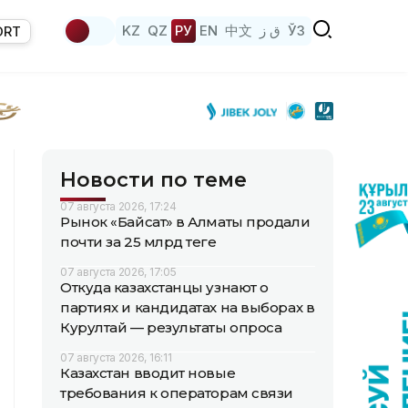
KZ
QZ
РУ
EN
中文
ق ز
ЎЗ
ORT
Новости по теме
07 августа 2026, 17:24
Рынок «Байсат» в Алматы продали
почти за 25 млрд теңге
07 августа 2026, 17:05
Откуда казахстанцы узнают о
партиях и кандидатах на выборах в
Курултай — результаты опроса
07 августа 2026, 16:11
Казахстан вводит новые
требования к операторам связи