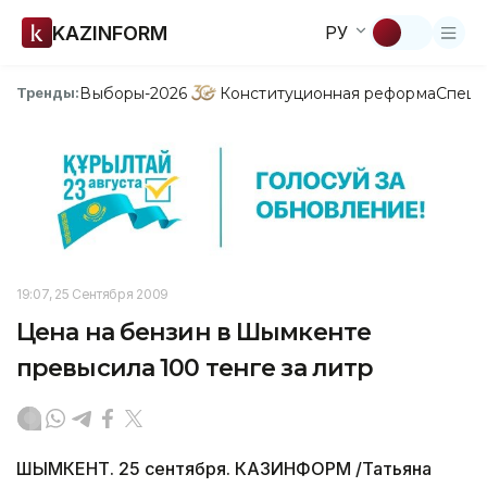
KAZINFORM
РУ
Выборы-2026
Конституционная реформа
Спецп
Тренды:
19:07, 25 Сентября 2009
Цена на бензин в Шымкенте
превысила 100 тенге за литр
ШЫМКЕНТ. 25 сентября. КАЗИНФОРМ /Татьяна