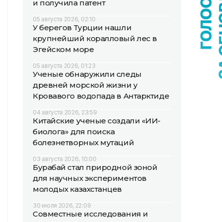
и получила патент
05 августа 2026, 02:10
У берегов Турции нашли
крупнейший коралловый лес в
Эгейском море
05 августа 2026, 01:23
Ученые обнаружили следы
древней морской жизни у
Кровавого водопада в Антарктиде
04 августа 2026, 23:59
Китайские ученые создали «ИИ-
биолога» для поиска
болезнетворных мутаций
03 августа 2026, 10:00
Бурабай стал природной зоной
для научных экспериментов
молодых казахстанцев
30 июля 2026, 22:09
Совместные исследования и