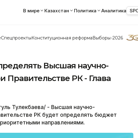
В мире
Казахстан
Политика
Аналитика
SP
е
Спецпроекты
Конституционная реформа
Выборы-2026
определять Высшая научно-
и Правительстве РК - Глава
уль Тулекбаева/ - Высшая научно-
равительстве РК будет определять бюджет
приоритетными направлениями.