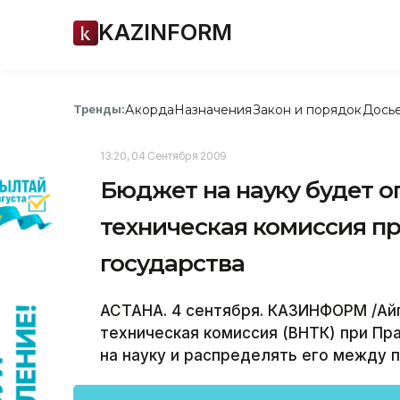
KAZINFORM
Акорда
Назначения
Закон и порядок
Дось
Тренды:
13:20, 04 Сентября 2009
Бюджет на науку будет 
техническая комиссия пр
государства
АСТАНА. 4 сентября. КАЗИНФОРМ /Айг
техническая комиссия (ВНТК) при П
на науку и распределять его между 