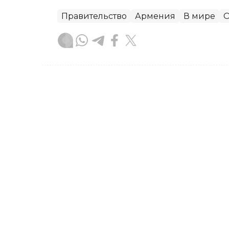
Правительство
Армения
В мире
О
Зарина Жакупова
Автор
21:31, 23 Июля 2026
Правительство РК усили
цен на социально значи
По итогам трех недель июля средний
продовольственные товары (СЗПТ) в 