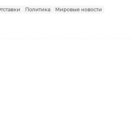
тставки
Политика
Мировые новости
вает меры по стабилизации
мые продукты
 индекс цен на социально значимые
Казахстане снизился на 0,1%, передает