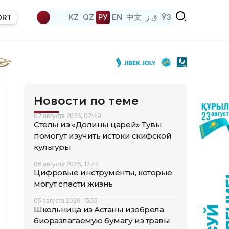
KZ
QZ
РУ
EN
中文
ق ز
ЎЗ
ORT
Новости по теме
07 августа 2026, 07:49
Стелы из «Долины царей» Тувы
помогут изучить истоки скифской
культуры
06 августа 2026, 12:44
Цифровые инструменты, которые
могут спасти жизнь
05 августа 2026, 15:55
Школьница из Астаны изобрела
биоразлагаемую бумагу из травы