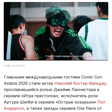
кадр из видео
Главными международными гостями Comic Con
Astana 2026 стали актер
Николай Костер-Вальдау
,
прославившийся ролью Джейме Ланнистера в
сериале «Игра престолов», исполнитель роли
Артура Шелби в сериале «Острые козырьки»
Пол
Андерсон
, а также звезды сериала One Piece от