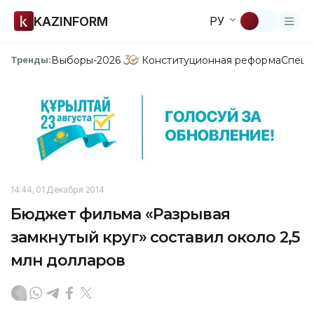
KAZINFORM
РУ
Выборы-2026
Конституционная реформа
Спецп
Тренды:
14:44, 01 Декабря 2014
Бюджет фильма «Разрывая
замкнутый круг» составил около 2,5
млн долларов