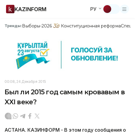
KAZINFORM
РУ
Выборы-2026
Конституционная реформа
Спецп
Тренды:
00:08, 24 Декабря 2015
Был ли 2015 год самым кровавым в
XXI веке?
АСТАНА. КАЗИНФОРМ - В этом году сообщения о