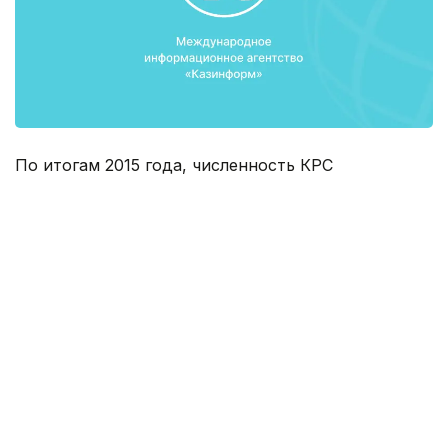
По итогам 2015 года, численность КРС
увеличилась на 2,5% (6 183,9 тыс. голов).
Прирост животноводческой продукции
увеличился на 3,4% и достиг 931 тыс. тонн. Из них
увеличение производства куриных яиц на 10,4%
(4 737,0 млн. штук), коровьего молока на 2,3% (5
182,4 тыс. тонн)
Также в республике продолжает расти экспорт
казахстанской пищевой продукции. Экспорт мяса
и мясопродуктов составил 16,1 тыс. тонн, что на