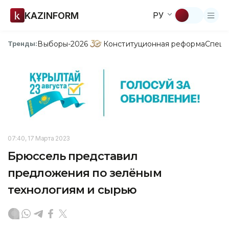
KAZINFORM
РУ
Выборы-2026
Конституционная реформа
Спецп
Тренды:
07:40, 17 Марта 2023
Брюссель представил
предложения по зелёным
технологиям и сырью