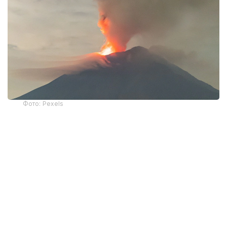
Фото: Pexels
8 августа Этна вошла в новую активную фазу. В
районе вулкана наблюдались интенсивные
выбросы пепла и дыма, образовавшие большое
облако над Сицилией.
Аэропорт Катании первоначально приостановил
все прибывающие рейсы. Вылеты при этом
планировалось выполнять в обычном режиме.
Пассажирам рекомендовано заранее проверять