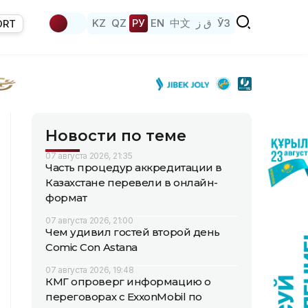
KZ
QZ
РУ
EN
中文
ق ز
ЎЗ
ORT
Новости по теме
07 августа 2026, 21:35
Часть процедур аккредитации в
Казахстане перевели в онлайн-
формат
07 августа 2026, 21:00
Чем удивил гостей второй день
Comic Con Astana
07 августа 2026, 19:48
КМГ опроверг информацию о
переговорах с ExxonMobil по