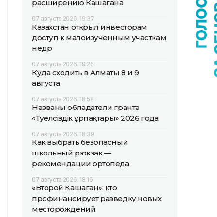
расширению Кашагана
07 августа 2026, 19:37
Казахстан открыл инвесторам
доступ к малоизученным участкам
недр
07 августа 2026, 19:26
Куда сходить в Алматы 8 и 9
августа
07 августа 2026, 18:58
Названы обладатели гранта
«Тәуелсіздік ұрпақтары» 2026 года
07 августа 2026, 18:39
Как выбрать безопасный
школьный рюкзак —
рекомендации ортопеда
07 августа 2026, 18:16
«Второй Кашаган»: кто
профинансирует разведку новых
месторождений