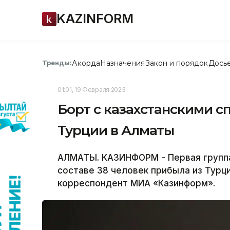
KAZINFORM
Акорда
Назначения
Закон и порядок
Дось
Тренды:
01:01, 19 Февраля 2023
Борт с казахстанскими с
Турции в Алматы
АЛМАТЫ. КАЗИНФОРМ - Первая группа
составе 38 человек прибыла из Турц
корреспондент МИА «Казинформ».