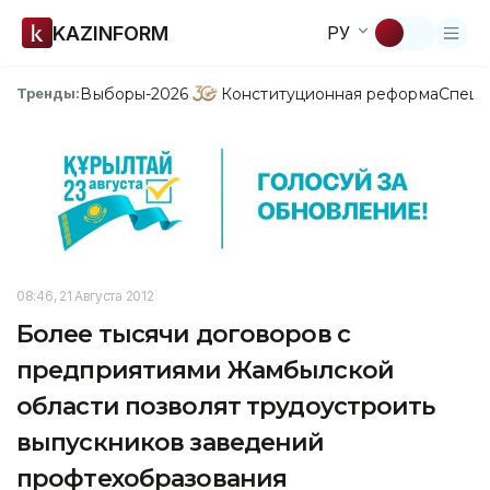
KAZINFORM
РУ
Выборы-2026
Конституционная реформа
Спецп
Тренды:
08:46, 21 Августа 2012
Более тысячи договоров с
предприятиями Жамбылской
области позволят трудоустроить
выпускников заведений
профтехобразования