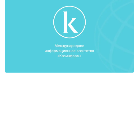
Заместитель Председателя Правления АО
«Холдинг «КазАгро» Айгуль Мухамадиева
рассказала о развитии женского
предпринимательства в сельском хозяйстве
Казахстана. Согласно статистическим данным, в
Казахстане большое количество занятых в
экономике женщин приходится на аграрную
отрасль. Она входит в тройку наиболее