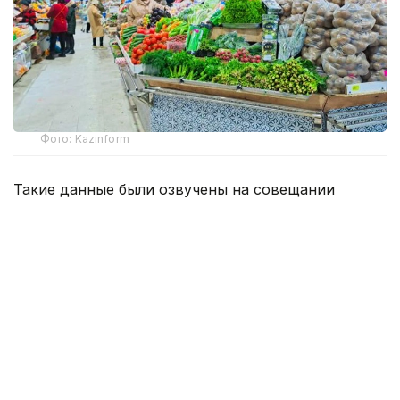
Фото: Kazinform
Такие данные были озвучены на совещании
по вопросам стабилизации цен на социально
значимые продовольственные товары и инфляции
под председательством заместителя Премьер-
министра — министра национальной экономики
Серика Жумангарина.
Как было отмечено на совещании, по итогам июня
годовая инфляция в стране составила 10,3%
против 10,4% месяцем ранее. При этом уровень
инфляции выше среднереспубликанского