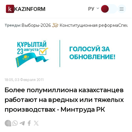
KAZINFORM
РУ
Выборы-2026
Конституционная реформа
Спецп
Тренды:
18:05, 03 Февраля 2011
Более полумиллиона казахстанцев
работают на вредных или тяжелых
производствах - Минтруда РК