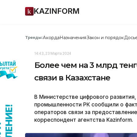
KAZINFORM
Акорда
Назначения
Закон и порядок
Дось
Тренды:
14:43, 23 Марта 2024
Более чем на 3 млрд те
связи в Казахстане
В Министерстве цифрового развития,
промышленности РК сообщили о факт
операторов связи за предоставление
корреспондент агентства Kazinform.