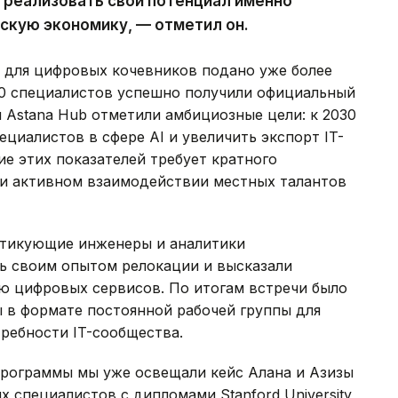
 реализовать свой потенциал именно
нскую экономику, — отметил он.
 для цифровых кочевников подано уже более
120 специалистов успешно получили официальный
и Astana Hub отметили амбициозные цели: к 2030
ециалистов в сфере AI и увеличить экспорт IT-
ие этих показателей требует кратного
ри активном взаимодействии местных талантов
актикующие инженеры и аналитики
ь своим опытом релокации и высказали
 цифровых сервисов. По итогам встречи было
 в формате постоянной рабочей группы для
ребности IT-сообщества.
программы мы уже освещали кейс Алана и Азизы
специалистов с дипломами Stanford University