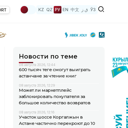
KZ
QZ
РУ
EN
中文
ق ز
ЎЗ
ORT
Новости по теме
08 августа 2026, 12:44
600 тысяч теңге смогут выиграть
астанчане за чтение книг
08 августа 2026, 12:29
Может ли маркетплейс
заблокировать покупателя за
большое количество возвратов
08 августа 2026, 12:16
Участок шоссе Коргалжын в
Астане частично перекроют до 10