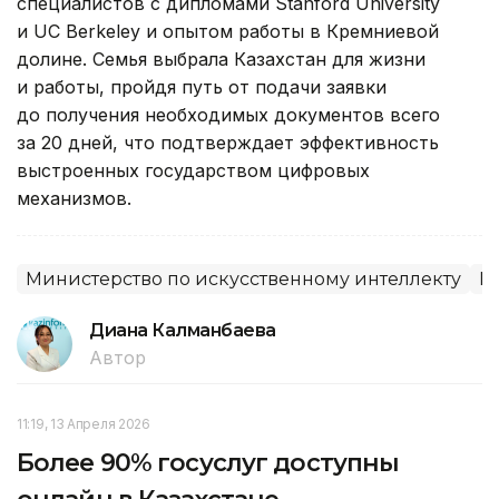
специалистов с дипломами Stanford University
и UC Berkeley и опытом работы в Кремниевой
долине. Семья выбрала Казахстан для жизни
и работы, пройдя путь от подачи заявки
до получения необходимых документов всего
за 20 дней, что подтверждает эффективность
выстроенных государством цифровых
механизмов.
Министерство по искусственному интеллекту
М
Диана Калманбаева
Автор
11:19, 13 Апреля 2026
Более 90% госуслуг доступны