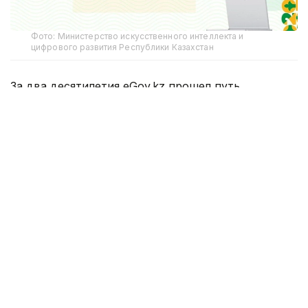
Фото: Министерство искусственного интеллекта и
цифрового развития Республики Казахстан
За два десятилетия eGov.kz прошел путь
от информационной витрины до полноценной
цифровой экосистемы, став неотъемлемой
частью жизни каждого казахстанца и символом
технологической трансформации страны,
отметили в ведомстве.
История eGov.kz — это история последовательной
эволюции, начавшейся в 2006 году. Основой для
его создания стал Указ Президента
РК от 10 ноября 2004 года № 1471
«О государственной программе формирования
электронного правительства РК на 2005–2007
годы». Изначально портал выполнял функцию