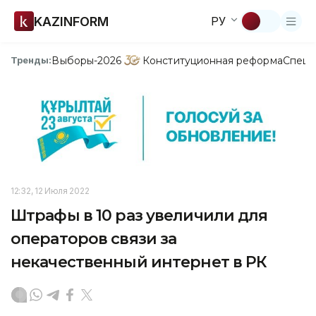
KAZINFORM
РУ
Выборы-2026
Конституционная реформа
Спецп
Тренды:
12:32, 12 Июля 2022
Штрафы в 10 раз увеличили для
операторов связи за
некачественный интернет в РК