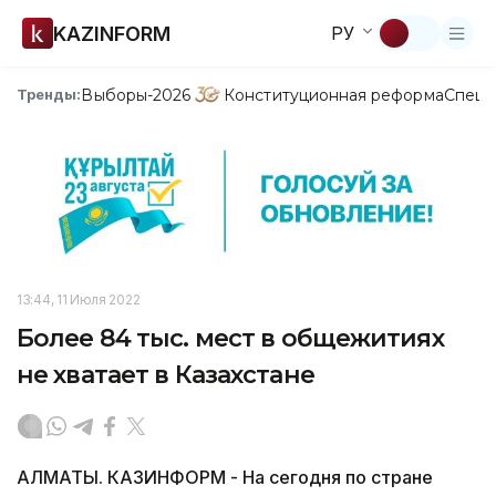
KAZINFORM
РУ
Выборы-2026
Конституционная реформа
Спецп
Тренды:
13:44, 11 Июля 2022
Более 84 тыс. мест в общежитиях
не хватает в Казахстане
АЛМАТЫ. КАЗИНФОРМ - На сегодня по стране