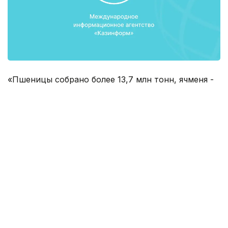
«Пшеницы собрано более 13,7 млн тонн, ячменя -
около 2,7 млн тонн, гречихи - 45,4 тыс. тонн,
кукурузы - 734,1 тыс. тонн, риса - 422,2 тыс. тонн.
При этом валовый сбор пшеницы к уровню
прошлого года возрос на 0,8 млн. тонн,
зернофуражных культур - на 0,7 млн. тонн,
крупяных культур - на 51,5 тыс. тонн. Сбор
сахарной свеклы увеличился в 7 раз и составил
174 тыс. тонн»
Правительство
Сельское хозяйство
ИТОГИ 201