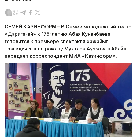
СЕМЕЙ.КАЗИНФОРМ – В Семее молодежный театр
«Дарига-ай» к 175-летию Абая Кунанбаева
готовится к премьере спектакля «Ғажайып
трагедиясы» по роману Мухтара Ауэзова «Абай»,
передает корреспондент МИА «Казинформ».