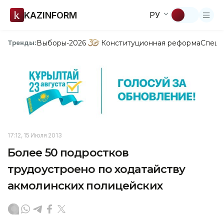
KAZINFORM
РУ
Выборы-2026
Конституционная реформа
Спецп
Тренды:
17:12, 15 Июля 2013
Более 50 подростков
трудоустроено по ходатайству
акмолинских полицейских