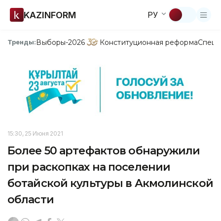
KAZINFORM
РУ
Выборы-2026
Конституционная реформа
Спецп
Тренды:
15:30, 25 Июня 2021
Более 50 артефактов обнаружили
при раскопках на поселении
ботайской культуры в Акмолинской
области