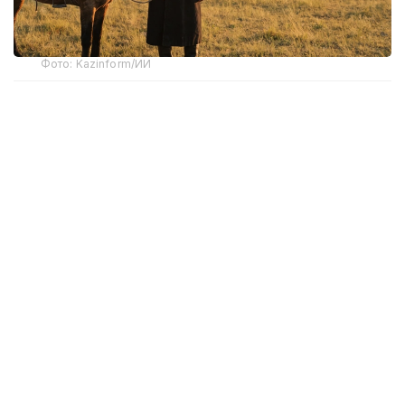
Фото: Kazinform/ИИ
О роли лошади в становлении кочевой
цивилизации рассказал кандидат исторических
наук, ассоциированный профессор, заведующий
кафедрой социально-гуманитарных дисциплин
Костанайского регионального университета
имени Ахмет Байтұрсынұлы Серикжан Исмаилов.
От одомашнивания лошади до кочевой
цивилизации
По словам историка, говоря о месте лошади
в истории Казахстана, необходимо обратиться
к глубокой древности. Именно с территории
современной Северо-Казахстанской области