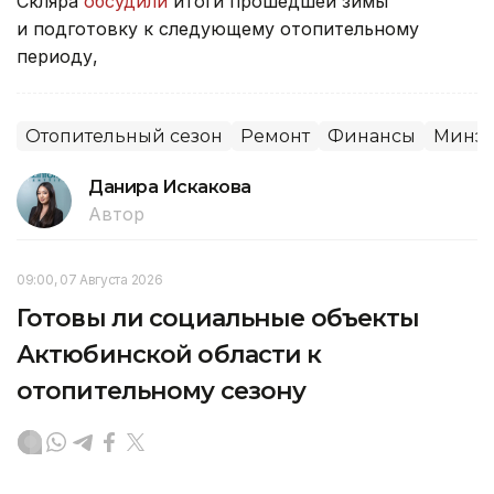
Скляра
обсудили
итоги прошедшей зимы
и подготовку к следующему отопительному
периоду,
Отопительный сезон
Ремонт
Финансы
Минэн
Данира Искакова
Автор
09:00, 07 Августа 2026
Готовы ли социальные объекты
Актюбинской области к
отопительному сезону