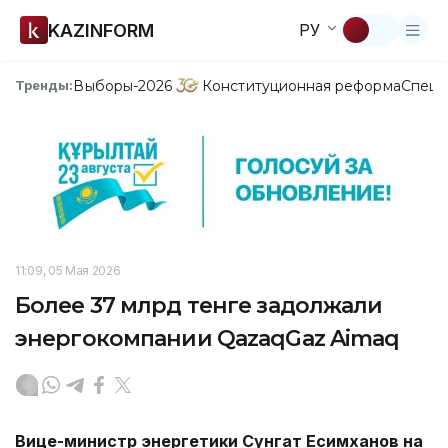
KAZINFORM
РУ
Выборы-2026
Конституционная реформа
Спецп
Тренды:
11:09, 05 Мая 2026
Более 37 млрд тенге задолжали
энергокомпании QazaqGaz Aimaq
Вице-министр энергетики Сунгат Есимханов на