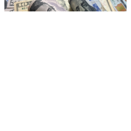
Фото: Sebaguir / FOTODOM
Согласно документу, администрация президента
США Дональда Трампа совместно с Конгрессом
планирует объявить о выделении $1 млрд в
рамках пакета помощи в сфере безопасности для
поддержки нового президента Колумбии. Как
отмечается в заявлении, средства будут
направлены на совместную с Вашингтоном