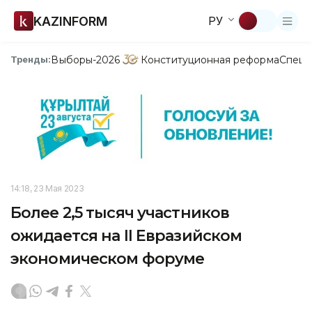
KAZINFORM
РУ
Выборы-2026
Конституционная реформа
Спецп
Тренды:
14:18, 23 Мая 2023
Более 2,5 тысяч участников
ожидается на II Евразийском
экономическом форуме