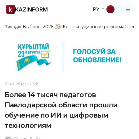
KAZINFORM
РУ
Выборы-2026
Конституционная реформа
Спецп
Тренды:
19:46, 26 Мая 2026
Более 14 тысяч педагогов
Павлодарской области прошли
обучение по ИИ и цифровым
технологиям