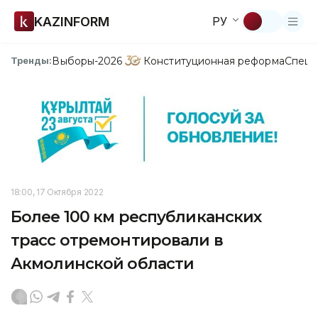
KAZINFORM
РУ
Выборы-2026
Конституционная реформа
Спецп
Тренды:
18:00, 17 Октября 2022
Более 100 км республиканских
трасс отремонтировали в
Акмолинской области