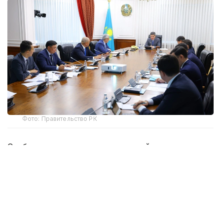
Фото: Правительство РК
Особое внимание уделено деловой активности,
отраслевым и региональным показателям страны.
Рассмотрена текущая ситуация в сфере
предпринимательства, предварительные
результаты налоговой реформы и мер
по обеспечению справедливого регулирования
деятельности субъектов бизнеса.